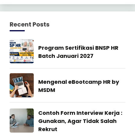
Recent Posts
Manajemen
Program Sertifikasi BNSP HR
SDM
Batch Januari 2027
27
July
Industrial
Mengenal eBootcamp HR by
2026
Relation
MSDM
22
July
Industrial
Contoh Form Interview Kerja :
2026
Relation
Gunakan, Agar Tidak Salah
Rekrut