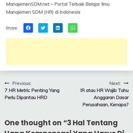
ManajemenSDM.net – Portal Terbaik Belajar Ilmu
Manajemen SDM (HR) di Indonesia
Click
Click
Click
Click
Share:
to
to
to
to
share
share
share
share
on
on
on
on
Facebook
Twitter
LinkedIn
WhatsApp
(Opens
(Opens
(Opens
(Opens
in
in
in
in
new
new
new
new
window)
window)
window)
window)
Post
Previous:
Next:
7 HR Metric Penting Yang
IR atau HR Wajib Tahu
navigation
Perlu Dipantau HRD
Anggaran Dasar
Perusahaan, Kenapa?
One thought on “
3 Hal Tentang