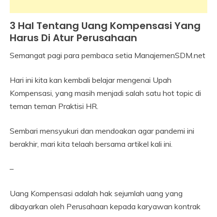
3 Hal Tentang Uang Kompensasi Yang
Industrial
Relation
Harus Di Atur Perusahaan
Semangat pagi para pembaca setia ManajemenSDM.net
6
Himawan
September
Hari ini kita kan kembali belajar mengenai Upah
2022
Kompensasi, yang masih menjadi salah satu hot topic di
teman teman Praktisi HR.
Sembari mensyukuri dan mendoakan agar pandemi ini
berakhir, mari kita telaah bersama artikel kali ini.
–
Uang Kompensasi adalah hak sejumlah uang yang
dibayarkan oleh Perusahaan kepada karyawan kontrak