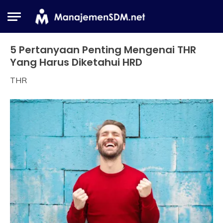
Skip
to
content
5 Pertanyaan Penting Mengenai THR
Industrial
Relation
Yang Harus Diketahui HRD
THR
28
Himawan
May
2018