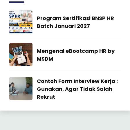
Manajemen
Program Sertifikasi BNSP HR
SDM
Batch Januari 2027
27
July
Industrial
Mengenal eBootcamp HR by
2026
Relation
MSDM
22
July
Industrial
Contoh Form Interview Kerja :
2026
Relation
Gunakan, Agar Tidak Salah
Rekrut
23
June
2026