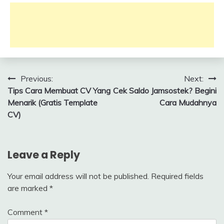
on
on
on
on
Facebook
Twitter
LinkedIn
WhatsApp
(Opens
(Opens
(Opens
(Opens
in
in
in
in
new
new
new
new
window)
window)
window)
window)
Post
Previous:
Next:
Tips Cara Membuat CV Yang
Cek Saldo Jamsostek? Begini
navigation
Menarik (Gratis Template
Cara Mudahnya
CV)
Leave a Reply
Your email address will not be published.
Required fields
are marked
*
Comment
*