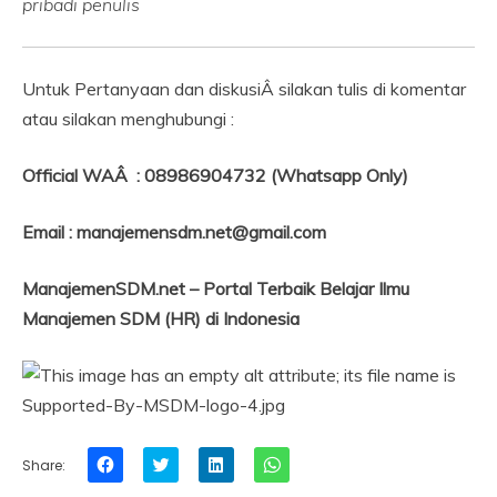
pribadi penulis
Untuk Pertanyaan dan diskusiÂ silakan tulis di komentar
atau silakan menghubungi :
Official WAÂ : 08986904732 (Whatsapp Only)
Email : manajemensdm.net@gmail.com
ManajemenSDM.net – Portal Terbaik Belajar Ilmu
Manajemen SDM (HR) di Indonesia
Click
Click
Click
Click
Share:
to
to
to
to
share
share
share
share