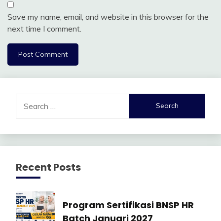
Save my name, email, and website in this browser for the
next time I comment.
Search
for:
Recent Posts
Manajemen
Program Sertifikasi BNSP HR
SDM
Batch Januari 2027