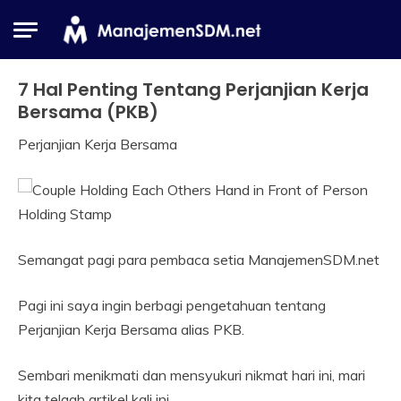
Skip
to
content
7 Hal Penting Tentang Perjanjian Kerja
Industrial
Relation
Bersama (PKB)
Perjanjian Kerja Bersama
18
Himawan
June
2019
Semangat pagi para pembaca setia ManajemenSDM.net
Pagi ini saya ingin berbagi pengetahuan tentang
Perjanjian Kerja Bersama alias PKB.
Sembari menikmati dan mensyukuri nikmat hari ini, mari
kita telaah artikel kali ini