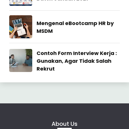
27
July
Industrial
Mengenal eBootcamp HR by
2026
Relation
MSDM
22
July
Industrial
Contoh Form Interview Kerja :
2026
Relation
Gunakan, Agar Tidak Salah
Rekrut
23
June
2026
About Us