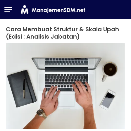
Skip
to
content
Cara Membuat Struktur & Skala Upah
Organization
Development
(Edisi : Analisis Jabatan)
Remuneration
Rewards
19
Himawan
&
September
Benefit
2017