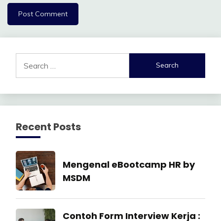
Search
for:
Recent Posts
Industrial
Mengenal eBootcamp HR by
Relation
MSDM
22
July
Industrial
Contoh Form Interview Kerja :