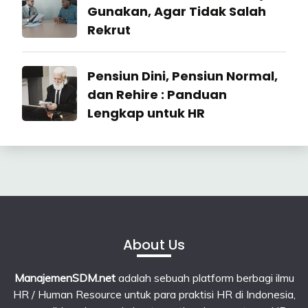
2026
Relation
Gunakan, Agar Tidak Salah
Rekrut
23
Industrial
Pensiun Dini, Pensiun Normal,
June
Relation
2026
dan Rehire : Panduan
Lengkap untuk HR
23
June
2026
About Us
ManajemenSDM.net
adalah sebuah platform berbagi ilmu
HR / Human Resource untuk para praktisi HR di Indonesia,