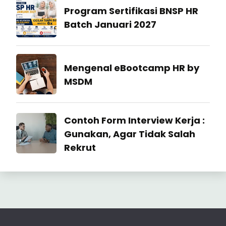
Manajemen
Program Sertifikasi BNSP HR
SDM
Batch Januari 2027
27
July
Industrial
Mengenal eBootcamp HR by
2026
Relation
MSDM
22
July
Industrial
Contoh Form Interview Kerja :
2026
Relation
Gunakan, Agar Tidak Salah
Rekrut
23
June
2026