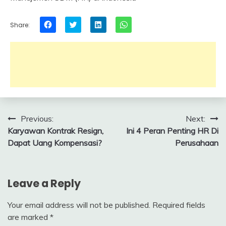
Click
Click
Click
Click
Share:
to
to
to
to
share
share
share
share
on
on
on
on
Facebook
Twitter
LinkedIn
WhatsApp
(Opens
(Opens
(Opens
(Opens
in
in
in
in
new
new
new
new
window)
window)
window)
window)
Post
Previous:
Next:
Karyawan Kontrak Resign,
Ini 4 Peran Penting HR Di
navigation
Dapat Uang Kompensasi?
Perusahaan
Leave a Reply
Your email address will not be published.
Required fields
are marked
*