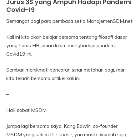
Jurus 3S yang Ampuh Hadapi Pandemi
Manajemen
SDM
Covid-19
Organization
Semangat pagi para pembaca setia ManajemenSDM.net
Development
16
Himawan
August
Kali ini kita akan belajar bersama tentang filosofi dasar
2021
yang harus HR jalani dalam menghadapi pandemi
Covid19 ini.
Sembari menikmati pancaran sinar matahari pagi, mari
kita telaah bersama artikel kali ini.
–
Haiii sobat MSDM,
Jumpa lagi bersama saya, Kang Edwin, co-founder
MSDM yang
still in the house
, yaa masih dirumah saja,