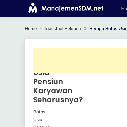
Skip
H
to
content
Home
Industrial Relation
Berapa Batas Usi
Berapa
Industrial
Relation
Batas
Usia
Pensiun
Karyawan
Seharusnya?
Batas
25
Himawan
Usia
April