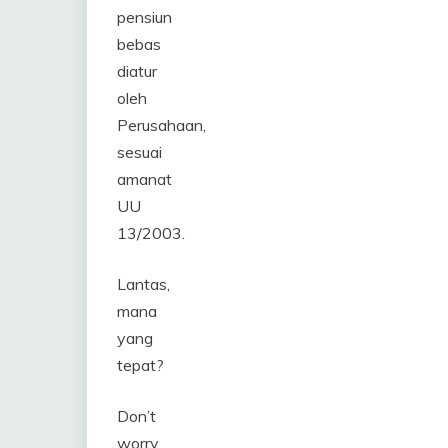
pensiun
bebas
diatur
oleh
Perusahaan,
sesuai
amanat
UU
13/2003.
Lantas,
mana
yang
tepat?
Don’t
worry