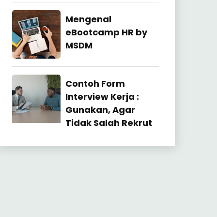
27
July
Industrial
Mengenal
2026
Relation
eBootcamp HR by
MSDM
22
July
Industrial
Contoh Form
2026
Relation
Interview Kerja :
Gunakan, Agar
Tidak Salah Rekrut
23
June
2026