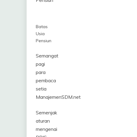
Pensiun
2018
Batas
Usia
Pensiun
Semangat
pagi
para
pembaca
setia
ManajemenSDM.net
Semenjak
aturan
mengenai