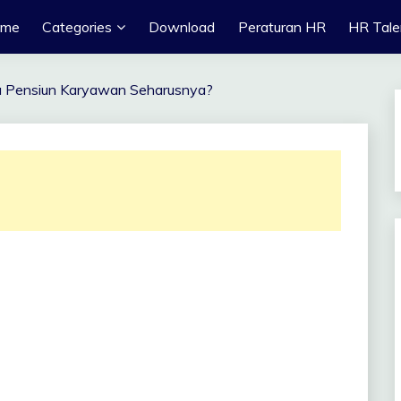
ome
Categories
Download
Peraturan HR
HR Tale
a Pensiun Karyawan Seharusnya?