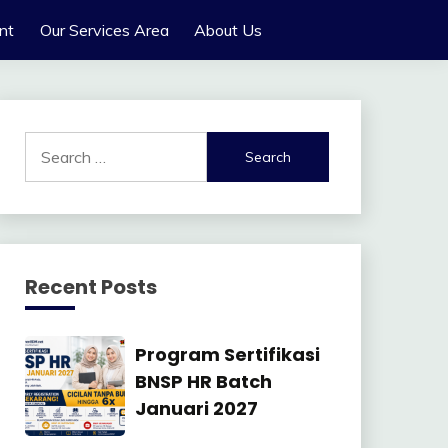
nt
Our Services Area
About Us
Search
for:
Recent Posts
Manajemen
Program Sertifikasi
SDM
BNSP HR Batch
Januari 2027