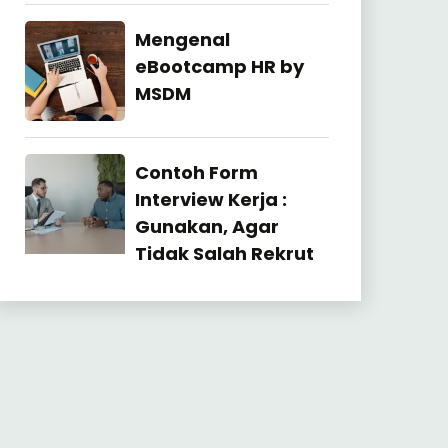
27
July
Industrial
Mengenal
2026
Relation
eBootcamp HR by
MSDM
22
July
Industrial
Contoh Form
2026
Relation
Interview Kerja :
Gunakan, Agar
Tidak Salah Rekrut
23
June
2026