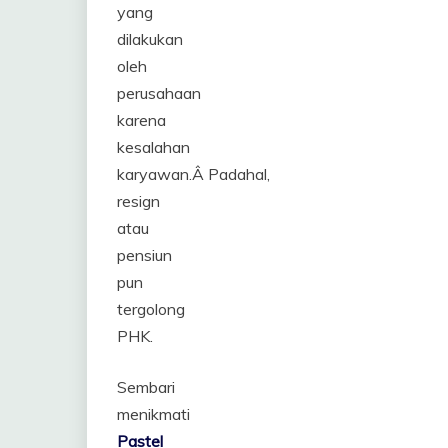
yang
dilakukan
oleh
perusahaan
karena
kesalahan
karyawan.Â Padahal,
resign
atau
pensiun
pun
tergolong
PHK.
Sembari
menikmati
Pastel