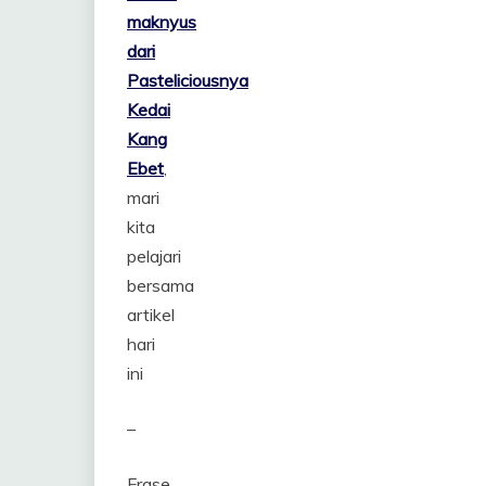
maknyus
dari
Pasteliciousnya
Kedai
Kang
Ebet
,
mari
kita
pelajari
bersama
artikel
hari
ini
–
Frase