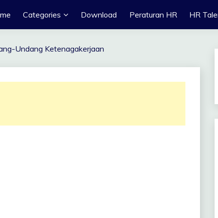
ome
Categories
Download
Peraturan HR
HR Tale
ang-Undang Ketenagakerjaan