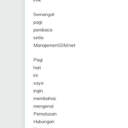
PHK
Semangat
pagi
pembaca
setia
ManajemenSDM.net
Pagi
hari
ini
saya
ingin
membahas
mengenai
Pemutusan
Hubungan