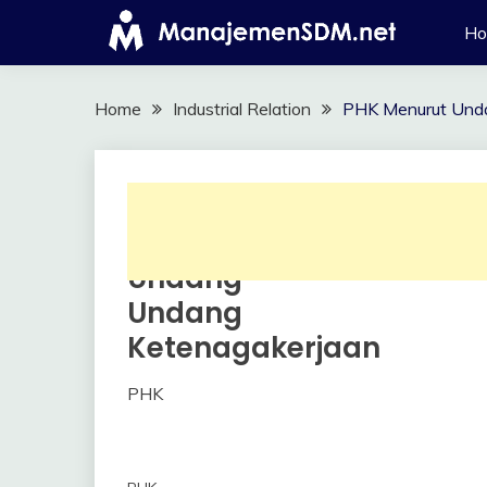
Skip
H
to
content
Home
Industrial Relation
PHK Menurut Und
PHK
Industrial
Relation
Menurut
Undang-
Undang
Ketenagakerjaan
PHK
18
Himawan
October
2017