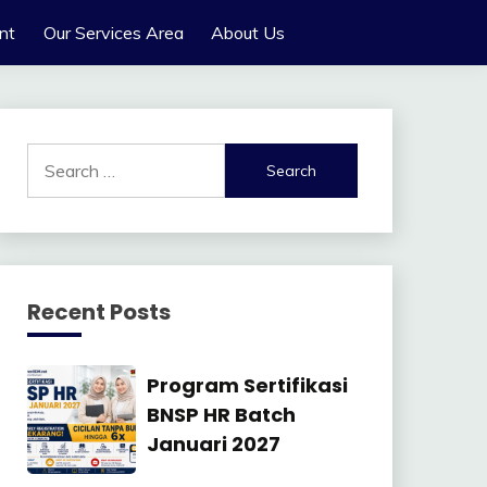
nt
Our Services Area
About Us
Search
for:
Recent Posts
Manajemen
Program Sertifikasi
SDM
BNSP HR Batch
Januari 2027