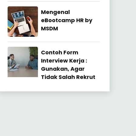
27
July
Industrial
Mengenal
2026
Relation
eBootcamp HR by
MSDM
22
July
Industrial
Contoh Form
2026
Relation
Interview Kerja :
Gunakan, Agar
Tidak Salah Rekrut
23
June
2026