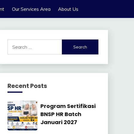
nt
Our Services Area
About Us
Search
for:
Recent Posts
Manajemen
Program Sertifikasi
SDM
BNSP HR Batch
Januari 2027