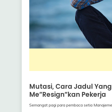
Mutasi, Cara Jadul Yan
Industrial
Relation
Me”Resign”kan Pekerja
Semangat pagi para pembaca setia Manajem
27
Himawan