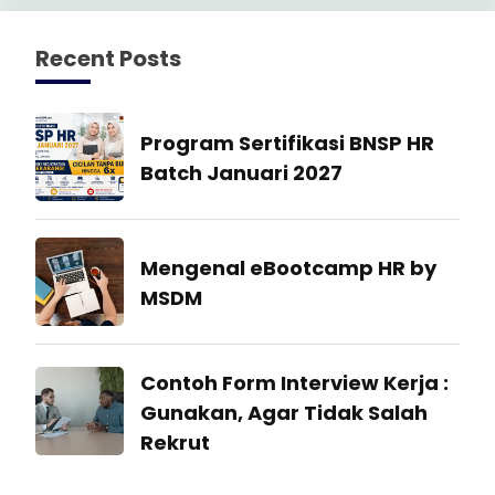
Recent Posts
Manajemen
Program Sertifikasi BNSP HR
SDM
Batch Januari 2027
27
July
Industrial
Mengenal eBootcamp HR by
2026
Relation
MSDM
22
July
Industrial
Contoh Form Interview Kerja :
2026
Relation
Gunakan, Agar Tidak Salah
Rekrut
23