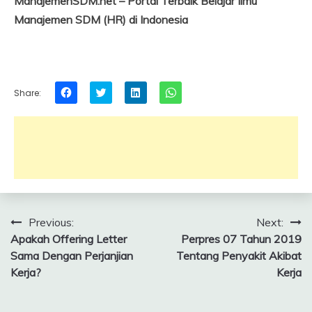
ManajemenSDM.net – Portal Terbaik Belajar Ilmu
Manajemen SDM (HR) di Indonesia
Click
Click
Click
Click
Share:
to
to
to
to
share
share
share
share
on
on
on
on
Facebook
Twitter
LinkedIn
WhatsApp
(Opens
(Opens
(Opens
(Opens
in
in
in
in
new
new
new
new
window)
window)
window)
window)
Post
Previous:
Next:
Apakah Offering Letter
Perpres 07 Tahun 2019
navigation
Sama Dengan Perjanjian
Tentang Penyakit Akibat
Kerja?
Kerja