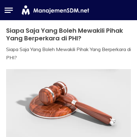
Skip
to
content
Siapa Saja Yang Boleh Mewakili Pihak
Industrial
Relation
Yang Berperkara di PHI?
Siapa Saja Yang Boleh Mewakili Pihak Yang Berperkara di
4
Himawan
PHI?
February
2019