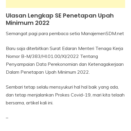
Ulasan Lengkap SE Penetapan Upah
Industrial
Relation
Minimum 2022
Remuneration
Semangat pagi para pembaca setia ManajemenSDM.net
10
Himawan
November
Baru saja diterbitkan Surat Edaran Menteri Tenaga Kerja
2021
Nomor B-M/383/HI.01.00/XI/2022 Tentang
Penyampaian Data Perekonomian dan Ketenagakerjaan
Dalam Penetapan Upah Minimum 2022.
Sembari tetap selalu mensyukuri hal hal baik yang ada,
dan tetap menjalankan Prokes Covid-19, mari kita telaah
bersama, artikel kali ini.
–