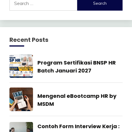
for:
Recent Posts
Manajemen
Program Sertifikasi BNSP HR
SDM
Batch Januari 2027
27
July
Industrial
Mengenal eBootcamp HR by
2026
Relation
MSDM
22
July
Industrial
Contoh Form Interview Kerja :
2026
Relation