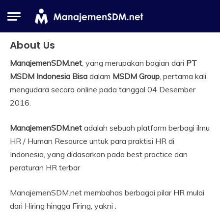
Skip
to
content
About Us
ManajemenSDM.net
, yang merupakan bagian dari
PT
MSDM Indonesia Bisa
dalam
MSDM Group
, pertama kali
mengudara secara online pada tanggal 04 Desember
2016.
ManajemenSDM.net
adalah sebuah platform berbagi ilmu
HR / Human Resource untuk para praktisi HR di
Indonesia, yang didasarkan pada best practice dan
peraturan HR terbar
ManajemenSDM.net membahas berbagai pilar HR mulai
dari Hiring hingga Firing, yakni :