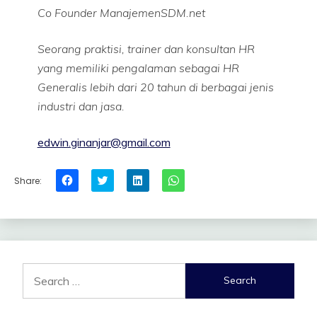
Co Founder ManajemenSDM.net
Seorang praktisi, trainer dan konsultan HR
yang memiliki pengalaman sebagai HR
Generalis lebih dari 20 tahun di berbagai jenis
industri dan jasa.
edwin.ginanjar@gmail.com
Click
Click
Click
Click
Share:
to
to
to
to
share
share
share
share
on
on
on
on
Facebook
Twitter
LinkedIn
WhatsApp
(Opens
(Opens
(Opens
(Opens
in
in
in
in
new
new
new
new
window)
window)
window)
window)
Search
for: