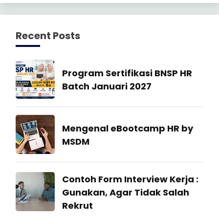
Recent Posts
Manajemen
Program Sertifikasi BNSP HR
SDM
Batch Januari 2027
27
July
Industrial
Mengenal eBootcamp HR by
2026
Relation
MSDM
22
July
Industrial
Contoh Form Interview Kerja :
2026
Relation
Gunakan, Agar Tidak Salah
Rekrut