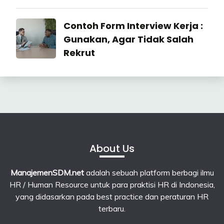
22
July
Industrial
Contoh Form Interview Kerja :
2026
Relation
Gunakan, Agar Tidak Salah
Rekrut
23
June
2026
About Us
ManajemenSDM.net
adalah sebuah platform berbagi ilmu
HR / Human Resource untuk para praktisi HR di Indonesia,
yang didasarkan pada best practice dan peraturan HR
terbaru.