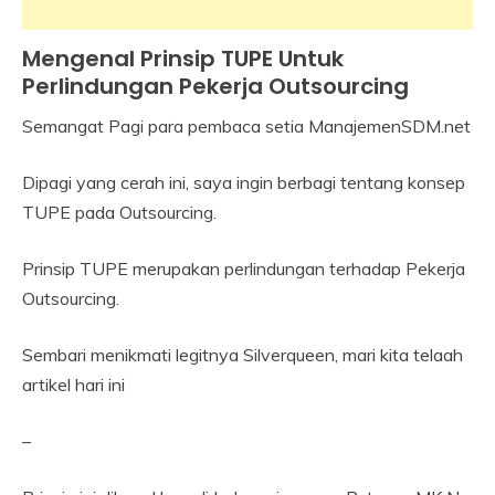
Mengenal Prinsip TUPE Untuk
Industrial
Relation
Perlindungan Pekerja Outsourcing
Semangat Pagi para pembaca setia ManajemenSDM.net
18
Himawan
July
Dipagi yang cerah ini, saya ingin berbagi tentang konsep
2017
TUPE pada Outsourcing.
Prinsip TUPE merupakan perlindungan terhadap Pekerja
Outsourcing.
Sembari menikmati legitnya Silverqueen, mari kita telaah
artikel hari ini
–