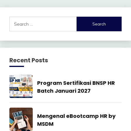
Search
for:
Recent Posts
Manajemen
Program Sertifikasi BNSP HR
SDM
Batch Januari 2027
27
July
Industrial
Mengenal eBootcamp HR by
2026
Relation
MSDM