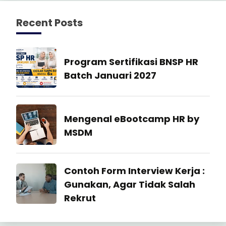
Recent Posts
Manajemen
Program Sertifikasi BNSP HR
SDM
Batch Januari 2027
27
July
Industrial
Mengenal eBootcamp HR by
2026
Relation
MSDM
22
July
Industrial
Contoh Form Interview Kerja :
2026
Relation
Gunakan, Agar Tidak Salah
Rekrut
23