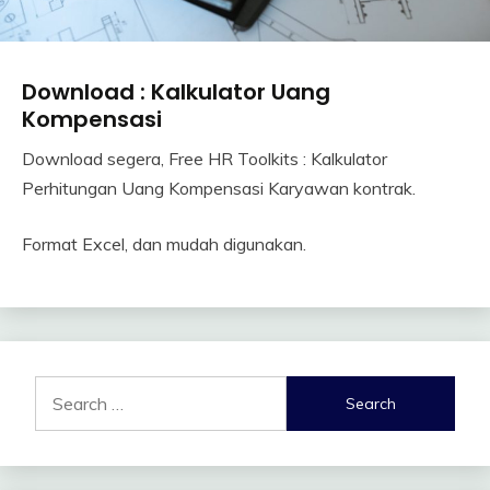
Download : Kalkulator Uang
Industrial
Relation
Kompensasi
Remuneration
Download segera, Free HR Toolkits : Kalkulator
20
Himawan
Perhitungan Uang Kompensasi Karyawan kontrak.
September
2021
Format Excel, dan mudah digunakan.
Search
for: