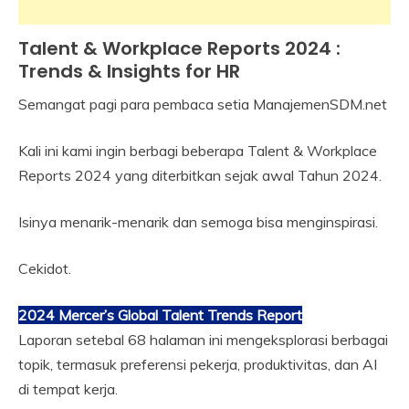
Talent & Workplace Reports 2024 :
Industrial
Relation
Trends & Insights for HR
Semangat pagi para pembaca setia ManajemenSDM.net
16
Himawan
August
Kali ini kami ingin berbagi beberapa Talent & Workplace
2024
Reports 2024 yang diterbitkan sejak awal Tahun 2024.
Isinya menarik-menarik dan semoga bisa menginspirasi.
Cekidot.
2024 Mercer’s Global Talent Trends Report
Laporan setebal 68 halaman ini mengeksplorasi berbagai
topik, termasuk preferensi pekerja, produktivitas, dan AI
di tempat kerja.