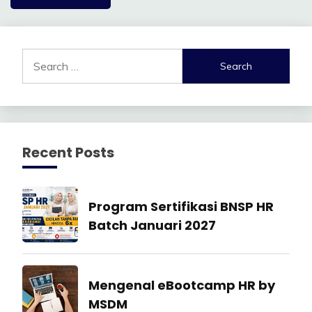
Search
for:
Recent Posts
Manajemen
Program Sertifikasi BNSP HR
SDM
Batch Januari 2027
27
July
Industrial
Mengenal eBootcamp HR by
2026
Relation
MSDM