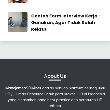
22
July
Industrial
Contoh Form Interview Kerja :
2026
Relation
Gunakan, Agar Tidak Salah
Rekrut
23
June
2026
About Us
ManajemenSDM.net
adalah sebuah platform berbagi ilmu
HR / Human Resource untuk para praktisi HR di Indonesia,
yang didasarkan pada best practice dan peraturan HR
terbaru.