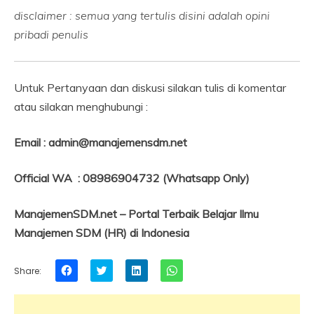
disclaimer : semua yang tertulis disini adalah opini
pribadi penulis
Untuk Pertanyaan dan diskusi silakan tulis di komentar
atau silakan menghubungi :
Email : admin@manajemensdm.net
Official WA : 08986904732 (Whatsapp Only)
ManajemenSDM.net – Portal Terbaik Belajar Ilmu
Manajemen SDM (HR) di Indonesia
Click
Click
Click
Click
Share:
to
to
to
to
share
share
share
share
on
on
on
on
Facebook
Twitter
LinkedIn
WhatsApp
(Opens
(Opens
(Opens
(Opens