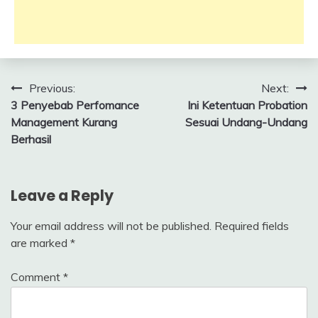
in
in
in
in
new
new
new
new
window)
window)
window)
window)
Post
Previous:
Next:
3 Penyebab Perfomance
Ini Ketentuan Probation
navigation
Management Kurang
Sesuai Undang-Undang
Berhasil
Leave a Reply
Your email address will not be published.
Required fields
are marked
*
Comment
*