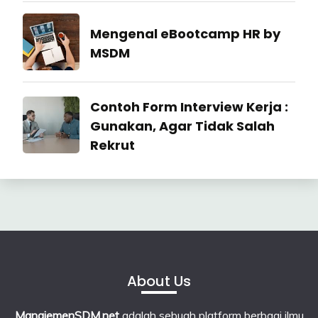
27
July
Industrial
Mengenal eBootcamp HR by
2026
Relation
MSDM
22
July
Industrial
Contoh Form Interview Kerja :
2026
Relation
Gunakan, Agar Tidak Salah
Rekrut
23
June
2026
About Us
ManajemenSDM.net
adalah sebuah platform berbagi ilmu