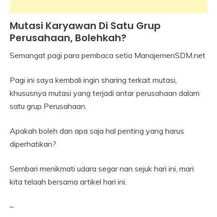
Mutasi Karyawan Di Satu Grup
Industrial
Relation
Perusahaan, Bolehkah?
Semangat pagi para pembaca setia ManajemenSDM.net
18
Himawan
January
Pagi ini saya kembali ingin sharing terkait mutasi,
2022
khususnya mutasi yang terjadi antar perusahaan dalam
satu grup Perusahaan.
Apakah boleh dan apa saja hal penting yang harus
diperhatikan?
Sembari menikmati udara segar nan sejuk hari ini, mari
kita telaah bersama artikel hari ini.
–