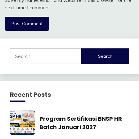
Save my name, email, and website in this browser for the
next time I comment.
Search
for:
Recent Posts
Manajemen
Program Sertifikasi BNSP HR
SDM
Batch Januari 2027