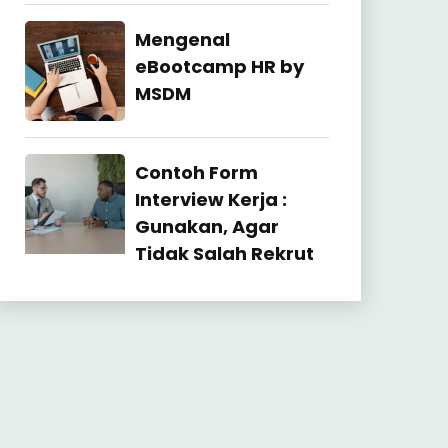
27
July
Industrial
Mengenal
2026
Relation
eBootcamp HR by
MSDM
22
July
Industrial
Contoh Form
2026
Relation
Interview Kerja :
Gunakan, Agar
Tidak Salah Rekrut
23
June
2026