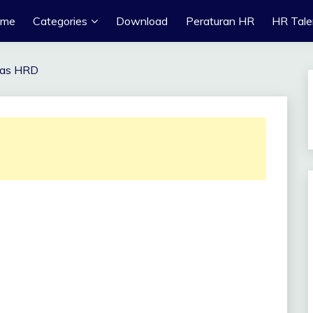
ome
Categories
Download
Peraturan HR
HR Tale
ugas HRD