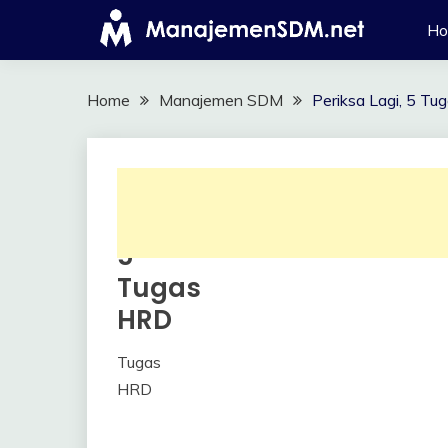
Skip
H
to
content
Home
Manajemen SDM
Periksa Lagi, 5 T
Periksa
Manajemen
SDM
Lagi,
5
Tugas
HRD
Tugas
3
Himawan
HRD
November
2017