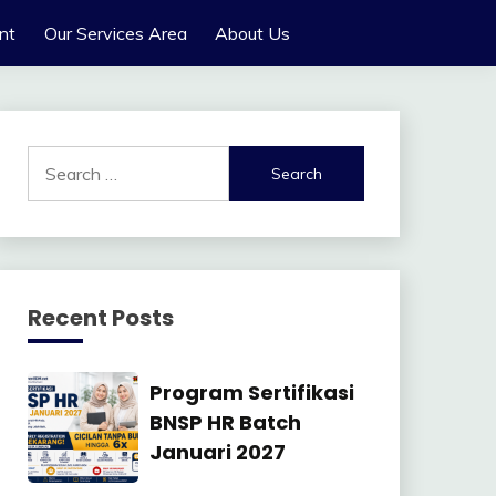
nt
Our Services Area
About Us
Search
for:
Recent Posts
Manajemen
Program Sertifikasi
SDM
BNSP HR Batch
Januari 2027