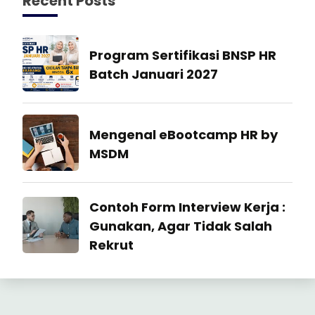
Recent Posts
Manajemen
Program Sertifikasi BNSP HR
SDM
Batch Januari 2027
27
July
Industrial
Mengenal eBootcamp HR by
2026
Relation
MSDM
22
July
Industrial
Contoh Form Interview Kerja :
2026
Relation
Gunakan, Agar Tidak Salah
Rekrut
23
June
2026