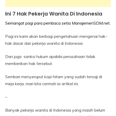
Ini 7 Hak Pekerja Wanita Di Indonesia
Industrial
Relation
Semangat pagi para pembaca setia ManajemenSDM.net.
24
Himawan
May
Pagi ini kami akan berbagi pengetahuan mengenai hak-
2022
hak dasar dari pekerja wanita di Indonesia
Dan juga sanksi hukum apabila perusahaan tidak
memberikan hak tersebut.
Sembari menyeruput kopi hitam yang sudah tersaji di
meja kerja, mari kita cermati isi artikel ini.
–
Banyak pekerja wanita di Indonesia yang masih belum