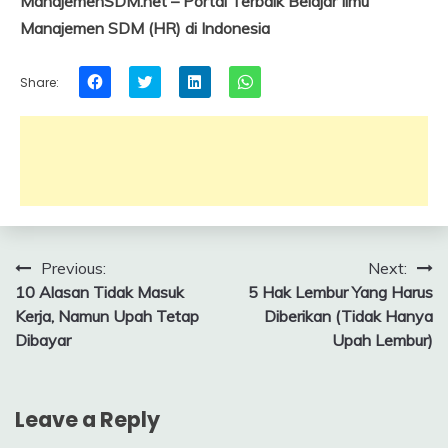
ManajemenSDM.net – Portal Terbaik Belajar Ilmu
Manajemen SDM (HR) di Indonesia
Click
Click
Click
Click
Share:
to
to
to
to
share
share
share
share
on
on
on
on
Facebook
Twitter
LinkedIn
WhatsApp
(Opens
(Opens
(Opens
(Opens
in
in
in
in
new
new
new
new
window)
window)
window)
window)
Post
Previous:
Next:
10 Alasan Tidak Masuk
5 Hak Lembur Yang Harus
navigation
Kerja, Namun Upah Tetap
Diberikan (Tidak Hanya
Dibayar
Upah Lembur)
Leave a Reply