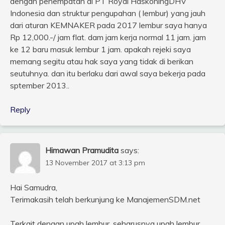
dengan penempatan di PT Royal HaskoningDHV
Indonesia dan struktur pengupahan ( lembur) yang jauh
dari aturan KEMNAKER pada 2017 lembur saya hanya
Rp 12,000.-/ jam flat. dam jam kerja normal 11 jam. jam
ke 12 baru masuk lembur 1 jam. apakah rejeki saya
memang segitu atau hak saya yang tidak di berikan
seutuhnya. dan itu berlaku dari awal saya bekerja pada
sptember 2013..
Reply
Himawan Pramudita
says:
13 November 2017 at 3:13 pm
Hai Samudra,
Terimakasih telah berkunjung ke ManajemenSDM.net
Terkait dengan upah lembur, seharusnya upah lembur