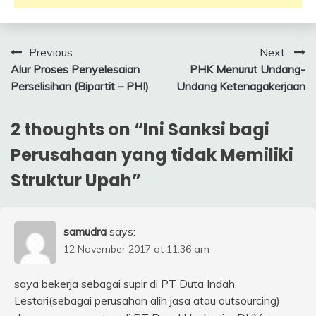
Post
Previous:
Next:
Alur Proses Penyelesaian
PHK Menurut Undang-
navigation
Perselisihan (Bipartit – PHI)
Undang Ketenagakerjaan
2 thoughts on “
Ini Sanksi bagi
Perusahaan yang tidak Memiliki
Struktur Upah
”
samudra
says:
12 November 2017 at 11:36 am
saya bekerja sebagai supir di PT Duta Indah
Lestari(sebagai perusahan alih jasa atau outsourcing)