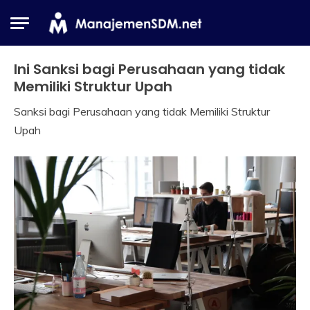
Skip
to
content
Ini Sanksi bagi Perusahaan yang tidak
Industrial
Relation
Memiliki Struktur Upah
Peraturan
Sanksi bagi Perusahaan yang tidak Memiliki Struktur
11
Himawan
Upah
October
2017