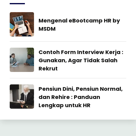
Industrial
Mengenal eBootcamp HR by
Relation
MSDM
22
July
Industrial
Contoh Form Interview Kerja :
2026
Relation
Gunakan, Agar Tidak Salah
Rekrut
23
Industrial
Pensiun Dini, Pensiun Normal,
June
Relation
2026
dan Rehire : Panduan
Lengkap untuk HR
23
June
2026