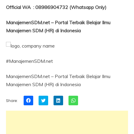
Official WA : 08986904732 (Whatsapp Only)
ManajemenSDM.net – Portal Terbaik Belajar Ilmu
Manajemen SDM (HR) di Indonesia
#ManajemenSDM.net
ManajemenSDM.net – Portal Terbaik Belajar Ilmu
Manajemen SDM (HR) di Indonesia
Click
Click
Click
Click
Share:
to
to
to
to
share
share
share
share
on
on
on
on
Facebook
Twitter
LinkedIn
WhatsApp
(Opens
(Opens
(Opens
(Opens
in
in
in
in
new
new
new
new
window)
window)
window)
window)