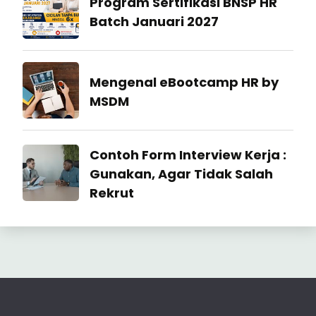
Program Sertifikasi BNSP HR
SDM
Batch Januari 2027
27
July
Industrial
Mengenal eBootcamp HR by
2026
Relation
MSDM
22
July
Industrial
Contoh Form Interview Kerja :
2026
Relation
Gunakan, Agar Tidak Salah
Rekrut
23
June
2026