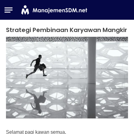
Skip
to
content
Strategi Pembinaan Karyawan Mangkir
Industrial
Relation
24
Himawan
January
2017
Selamat pagi kawan semua,