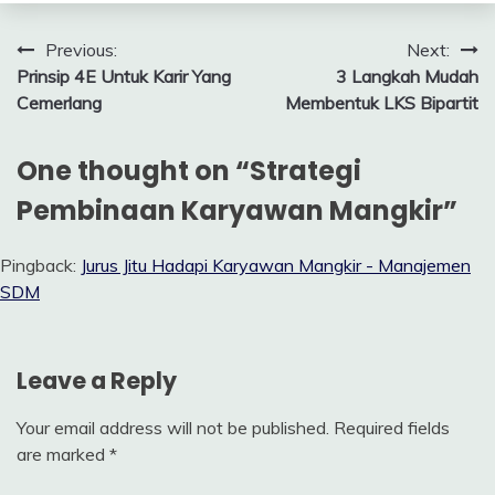
Post
Previous:
Next:
Prinsip 4E Untuk Karir Yang
3 Langkah Mudah
navigation
Cemerlang
Membentuk LKS Bipartit
One thought on “
Strategi
Pembinaan Karyawan Mangkir
”
Pingback:
Jurus Jitu Hadapi Karyawan Mangkir - Manajemen
SDM
Leave a Reply
Your email address will not be published.
Required fields
are marked
*