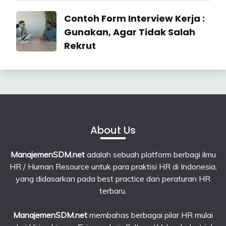
22
July
Industrial
Contoh Form Interview Kerja :
2026
Relation
Gunakan, Agar Tidak Salah
Rekrut
23
June
2026
About Us
ManajemenSDM.net
adalah sebuah platform berbagi ilmu
HR / Human Resource untuk para praktisi HR di Indonesia,
yang didasarkan pada best practice dan peraturan HR
terbaru.
ManajemenSDM.net
membahas berbagai pilar HR mulai