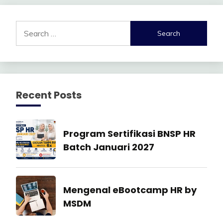
Search
for:
Recent Posts
Manajemen
Program Sertifikasi BNSP HR
SDM
Batch Januari 2027
27
July
Industrial
Mengenal eBootcamp HR by
2026
Relation
MSDM