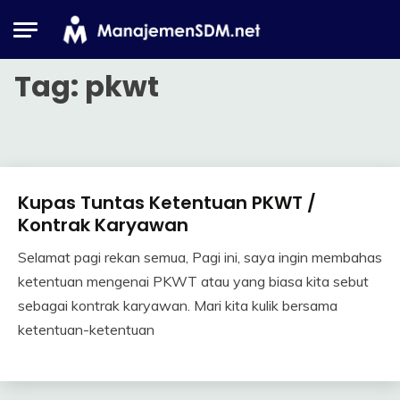
Skip
to
content
Tag:
pkwt
Kupas Tuntas Ketentuan PKWT /
Industrial
Relation
Kontrak Karyawan
Selamat pagi rekan semua, Pagi ini, saya ingin membahas
20
Himawan
ketentuan mengenai PKWT atau yang biasa kita sebut
November
sebagai kontrak karyawan. Mari kita kulik bersama
2019
ketentuan-ketentuan