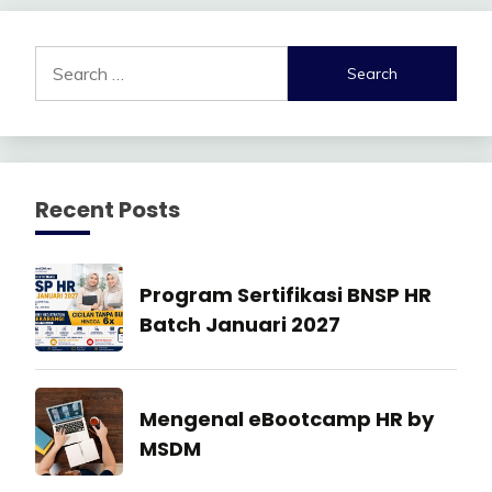
Search
for:
Recent Posts
Manajemen
Program Sertifikasi BNSP HR
SDM
Batch Januari 2027
27
July
Industrial
Mengenal eBootcamp HR by
2026
Relation
MSDM