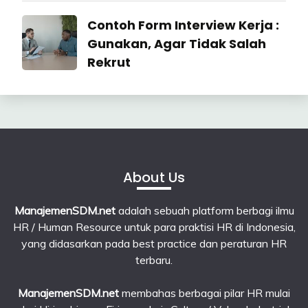
22
July
Industrial
Contoh Form Interview Kerja :
2026
Relation
Gunakan, Agar Tidak Salah
Rekrut
23
June
2026
About Us
ManajemenSDM.net
adalah sebuah platform berbagi ilmu
HR / Human Resource untuk para praktisi HR di Indonesia,
yang didasarkan pada best practice dan peraturan HR
terbaru.
ManajemenSDM.net
membahas berbagai pilar HR mulai