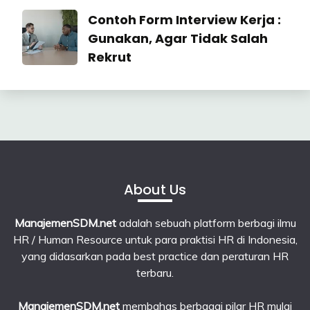
July
Industrial
Contoh Form Interview Kerja :
2026
Relation
Gunakan, Agar Tidak Salah
Rekrut
23
June
2026
About Us
ManajemenSDM.net
adalah sebuah platform berbagi ilmu
HR / Human Resource untuk para praktisi HR di Indonesia,
yang didasarkan pada best practice dan peraturan HR
terbaru.
ManajemenSDM.net
membahas berbagai pilar HR mulai