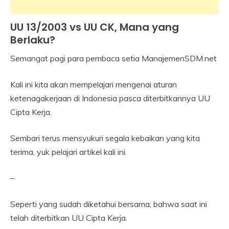
UU 13/2003 vs UU CK, Mana yang
Industrial
Relation
Berlaku?
Semangat pagi para pembaca setia ManajemenSDM.net
8
Himawan
June
Kali ini kita akan mempelajari mengenai aturan
2022
ketenagakerjaan di Indonesia pasca diterbitkannya UU
Cipta Kerja.
Sembari terus mensyukuri segala kebaikan yang kita
terima, yuk pelajari artikel kali ini.
–
Seperti yang sudah diketahui bersama, bahwa saat ini
telah diterbitkan UU Cipta Kerja.