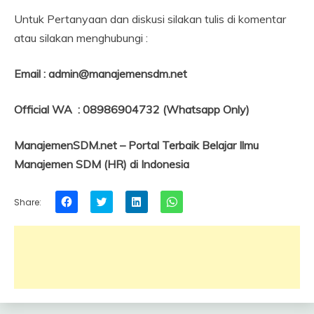
Untuk Pertanyaan dan diskusi silakan tulis di komentar
atau silakan menghubungi :
Email : admin@manajemensdm.net
Official WA : 08986904732 (Whatsapp Only)
ManajemenSDM.net – Portal Terbaik Belajar Ilmu
Manajemen SDM (HR) di Indonesia
Click
Click
Click
Click
Share:
to
to
to
to
share
share
share
share
on
on
on
on
Facebook
Twitter
LinkedIn
WhatsApp
(Opens
(Opens
(Opens
(Opens
in
in
in
in
new
new
new
new
window)
window)
window)
window)