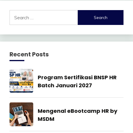
Search
for:
Recent Posts
Manajemen
Program Sertifikasi BNSP HR
SDM
Batch Januari 2027
27
July
Industrial
Mengenal eBootcamp HR by
2026
Relation
MSDM
22