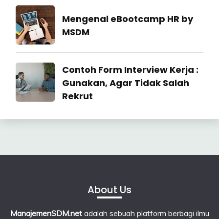
July
Industrial
Mengenal eBootcamp HR by
2026
Relation
MSDM
22
July
Industrial
Contoh Form Interview Kerja :
2026
Relation
Gunakan, Agar Tidak Salah
Rekrut
23
June
2026
About Us
ManajemenSDM.net
adalah sebuah platform berbagi ilmu