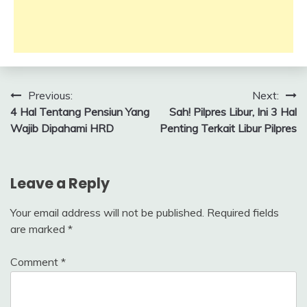
Facebook
Twitter
LinkedIn
WhatsApp
(Opens
(Opens
(Opens
(Opens
in
in
in
in
new
new
new
new
window)
window)
window)
window)
Post
Previous:
Next:
4 Hal Tentang Pensiun Yang
Sah! Pilpres Libur, Ini 3 Hal
navigation
Wajib Dipahami HRD
Penting Terkait Libur Pilpres
Leave a Reply
Your email address will not be published.
Required fields
are marked
*
Comment
*