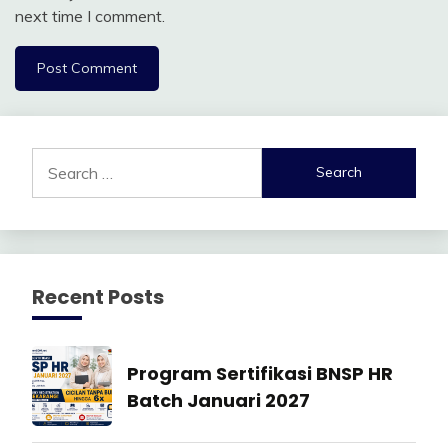
next time I comment.
Search
for:
Recent Posts
Manajemen
Program Sertifikasi BNSP HR
SDM
Batch Januari 2027
27