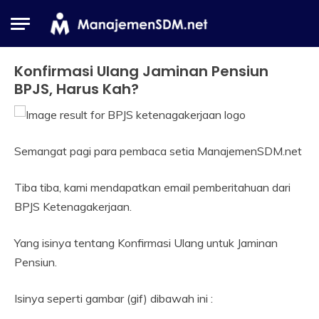
Skip
to
content
Konfirmasi Ulang Jaminan Pensiun
Industrial
Relation
BPJS, Harus Kah?
22
Himawan
March
Semangat pagi para pembaca setia ManajemenSDM.net
2019
Tiba tiba, kami mendapatkan email pemberitahuan dari
BPJS Ketenagakerjaan.
Yang isinya tentang Konfirmasi Ulang untuk Jaminan
Pensiun.
Isinya seperti gambar (gif) dibawah ini :