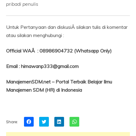
pribadi penulis
Untuk Pertanyaan dan diskusiÂ silakan tulis di komentar
atau silakan menghubungi :
Official WAÂ : 08986904732 (Whatsapp Only)
Email : himawanp333@gmail.com
ManajemenSDM.net – Portal Terbaik Belajar Ilmu
Manajemen SDM (HR) di Indonesia
Click
Click
Click
Click
Share:
to
to
to
to
share
share
share
share
on
on
on
on