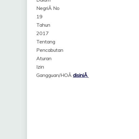
NegriÂ No
19
Tahun
2017
Tentang
Pencabutan
Aturan
Izin
Gangguan/HOÂ
disiniÂ