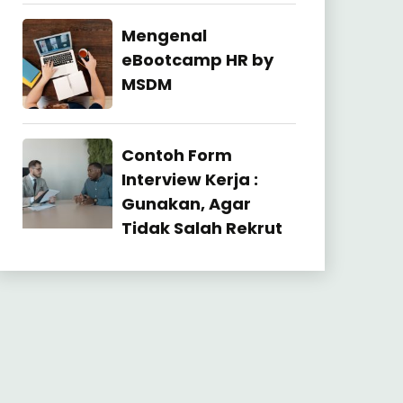
27
July
Industrial
Mengenal
2026
Relation
eBootcamp HR by
MSDM
22
July
Industrial
Contoh Form
2026
Relation
Interview Kerja :
Gunakan, Agar
Tidak Salah Rekrut
23
June
2026