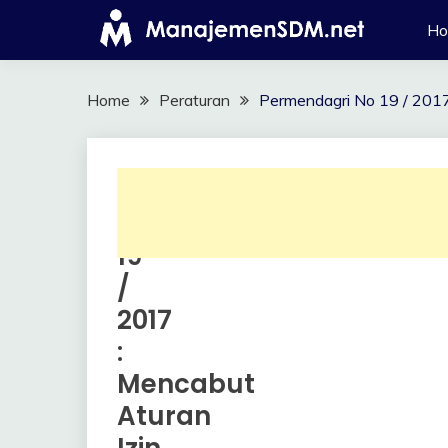
Skip
H
to
content
Home
Peraturan
Permendagri No 19 / 2017
Permendagri
Peraturan
No
19
/
2017
:
Mencabut
Aturan