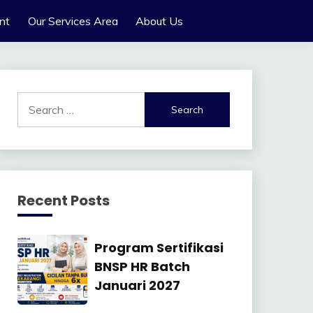
nt
Our Services Area
About Us
Search
for:
Recent Posts
Manajemen
Program Sertifikasi
SDM
BNSP HR Batch
Januari 2027