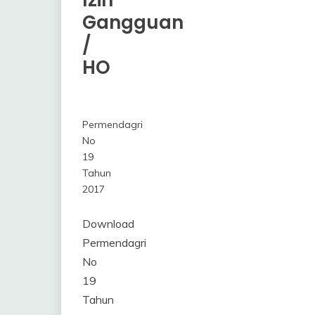
Izin
Gangguan
/
HO
7
Himawan
April
Permendagri
2017
No
19
Tahun
2017
Download
Permendagri
No
19
Tahun