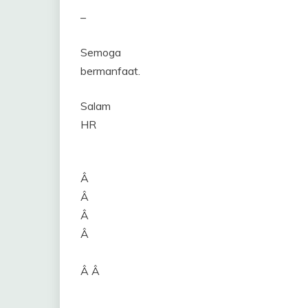
–
Semoga
bermanfaat.
Salam
HR
Â
Â
Â
Â
Â Â