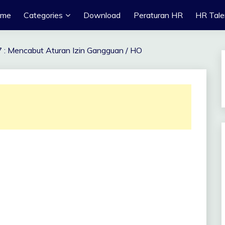
ome
Categories
Download
Peraturan HR
HR Tale
 : Mencabut Aturan Izin Gangguan / HO