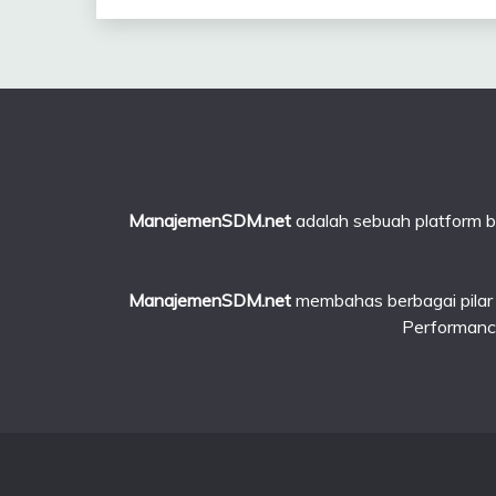
ManajemenSDM.net
adalah sebuah platform be
ManajemenSDM.net
membahas berbagai pilar HR
Performanc