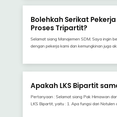
Bolehkah Serikat Pekerj
Industrial
Relation
Proses Tripartit?
Tanya
Jawab
Selamat siang Manajemen SDM, Saya ingin bert
4
Himawan
dengan pekerja kami dan kemungkinan juga aka
April
2017
Apakah LKS Bipartit sam
Industrial
Relation
Tanya
Pertanyaan : Selamat siang Pak Himawan dan 
21
Himawan
Jawab
LKS Bipartit, yaitu : 1. Apa fungsi dari Notulen
March
2017