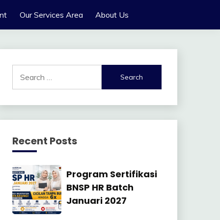
nt
Our Services Area
About Us
Search
for:
Recent Posts
Manajemen
Program Sertifikasi
SDM
BNSP HR Batch
Januari 2027