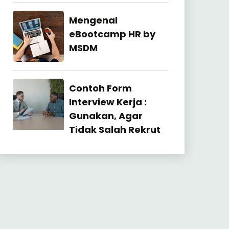
27
July
Industrial
Mengenal
2026
Relation
eBootcamp HR by
MSDM
22
July
Industrial
Contoh Form
2026
Relation
Interview Kerja :
Gunakan, Agar
Tidak Salah Rekrut
23
June
2026