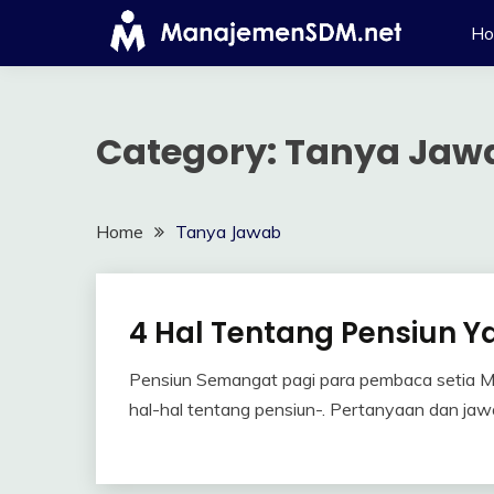
Skip
H
to
content
Category:
Tanya Jaw
Home
Tanya Jawab
4 Hal Tentang Pensiun 
Tanya
Jawab
Pensiun Semangat pagi para pembaca setia M
17
Himawan
hal-hal tentang pensiun-. Pertanyaan dan jawa
March
2019