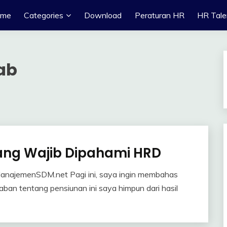
ome
Categories
Download
Peraturan HR
HR Tale
ab
Yang Wajib Dipahami HRD
anajemenSDM.net Pagi ini, saya ingin membahas
ban tentang pensiunan ini saya himpun dari hasil